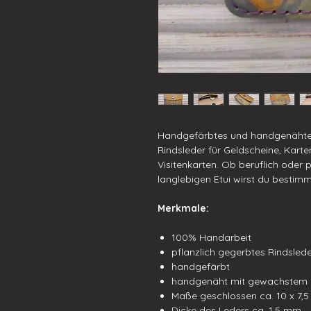
Handgefärbtes und handgenähtes
Rindsleder für Geldscheine, Karte
Visitenkarten. Ob beruflich oder
langlebigen Etui wirst du bestimm
Merkmale:
100% Handarbeit
pflanzlich gegerbtes Rindsleder
handgefärbt
handgenäht mit gewachstem Po
Maße geschlossen ca. 10 x 7,
Dicke des Leders ca. 1,5 mm