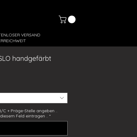
TENLOSER VERSAND
RREICHWEIT
OSLO handgefärbt
s
A/B/C + Präge-Stelle angeben ..
n diesem Feld eintragen ..
*