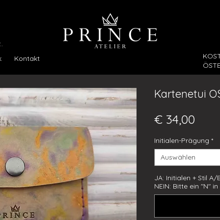
.
KOS
k
Kontakt
ÖSTE
Kartenetui 
Prei
€ 34,00
Initialen-Prägung
*
Auswählen
JA: Initialen + Stil 
NEIN: Bitte ein "N" i