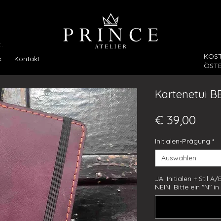
.
KOS
k
Kontakt
ÖSTE
Kartenetui BE
Prei
€ 39,00
Initialen-Prägung
*
Auswählen
JA: Initialen + Stil 
NEIN: Bitte ein "N" i