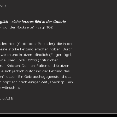
0 cm
lich - siehe letztes Bild in der Galerie
r auf der Rückseite) - zzgl. 10€
erarten (Glatt- oder Rauleder), die in der
 eine starke Fettung erhalten haben. Durch
weich und kratzempfindlich (Fingernägel,
 eine Used-Look
Patina
(natürlicher
rch Knicken, Dehnen, Falten und Kratzen
 die sich jedoch aufgrund der Fettung des
ren“ lassen. Ein Gebrauchsgegenstand aus
d haptisch nach einiger Zeit „speckig“ - ein
erwünscht ist.
die AGB.