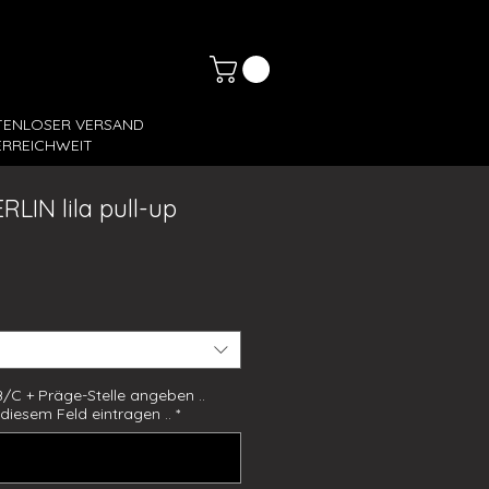
TENLOSER VERSAND
RREICHWEIT
RLIN lila pull-up
s
A/B/C + Präge-Stelle angeben ..
n diesem Feld eintragen ..
*