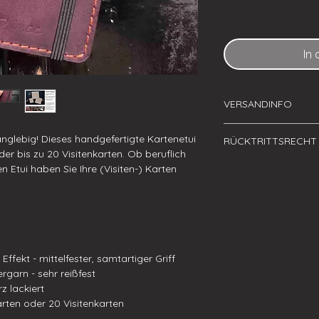
In
VERSANDINFO
Vorrätige Waren we
langlebig! Dieses handgefertigte Kartenetui
RÜCKTRITTSRECHT
Werktagen versandt
oder bis zu 20 Visitenkarten. Ob beruflich
Waren, die auf spez
Sie haben das Recht
 Etui haben Sie Ihre (Visiten-) Karten
angefertigt werden, 
ohne Angabe von Gr
zu 3 Wochen in An
zurück zu treten.
unverzüglich nach Fe
ACHTUNG: Waren die
Der Kunde wird seit
hin angefertigt wer
Versandzeitpunkt via
Personalisierung erh
Sendungsverfolgung
zurückgenommen we
Effekt - mittelfester, samtartiger Griff
AG) zum jeweiligen 
Rücktrittsrecht ausg
garn - sehr reißfest
Rücktrittsrecht de
z lackiert
arten oder 20 Visitenkarten